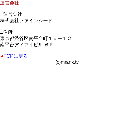
運営会社
□運営会社
株式会社ファインシード
□住所
東京都渋谷区南平台町１５ー１２
南平台アイアイビル ６Ｆ
TOPに戻る
(c)mrank.tv