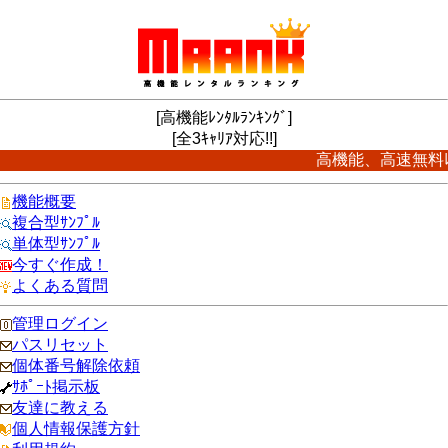
[高機能ﾚﾝﾀﾙﾗﾝｷﾝｸﾞ]
[全3ｷｬﾘｱ対応!!]
高機能、高速無料ﾚﾝ
機能概要
複合型ｻﾝﾌﾟﾙ
単体型ｻﾝﾌﾟﾙ
今すぐ作成！
よくある質問
管理ログイン
パスリセット
個体番号解除依頼
ｻﾎﾟｰﾄ掲示板
友達に教える
個人情報保護方針