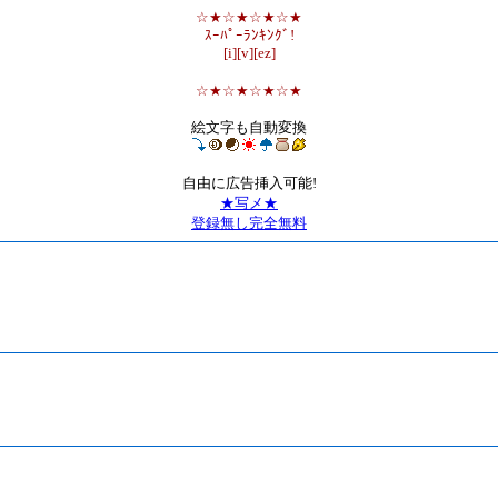
☆★☆★☆★☆★
ｽｰﾊﾟｰﾗﾝｷﾝｸﾞ!
[i][v][ez]
☆★☆★☆★☆★
絵文字も自動変換
自由に広告挿入可能!
★写メ★
登録無し完全無料