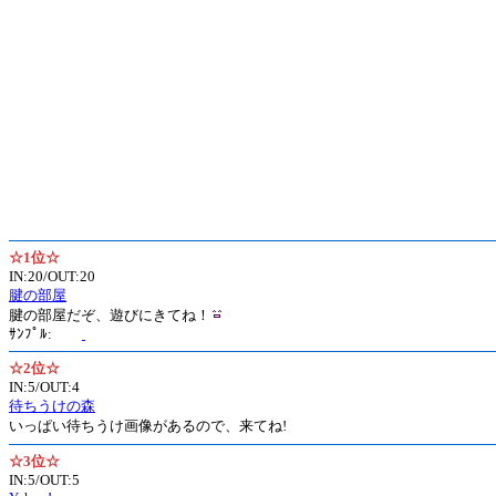
☆1位☆
IN:20/OUT:20
腱の部屋
腱の部屋だぞ、遊びにきてね！
ｻﾝﾌﾟﾙ:
☆2位☆
IN:5/OUT:4
待ちうけの森
いっぱい待ちうけ画像があるので、来てね!
☆3位☆
IN:5/OUT:5