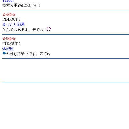
Yahoo!
検索大手YAHOOだぞ！
☆4位☆
IN:4/OUT:0
まったり部屋
なんでもあるよ、来てね！
☆5位☆
IN:0/OUT:0
休憩所
の日も営業中です。来てね