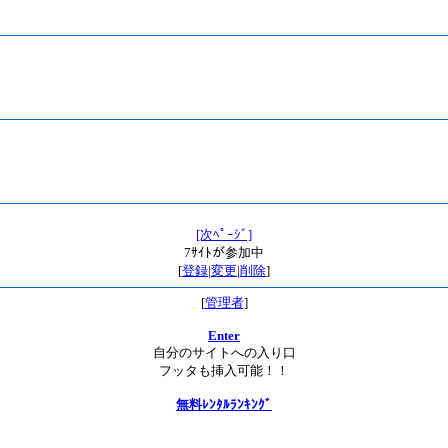
[次ﾍﾟｰｼﾞ]
7ｻｲﾄが参加中
[
登録
|
変更
|
削除
]
[
管理者
]
Enter
自分のサイトへの入り口
フッタも挿入可能！！
無料ﾚﾝﾀﾙﾗﾝｷﾝｸﾞ